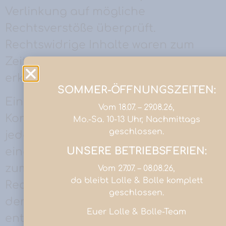
Verlinkung auf mögliche
Rechtsverstöße überprüft.
Rechtswidrige Inhalte waren zum
Zeitpunkt der Verlinkung nicht
erkennbar.
SOMMER-ÖFFNUNGSZEITEN:
Eine permanente inhaltliche
Vom 18.07. – 29.08.26,
Kontrolle der verlinkten Seiten ist
Mo.-Sa. 10-13 Uhr, Nachmittags
geschlossen.
jedoch ohne konkrete Anhaltspunkte
UNSERE BETRIEBSFERIEN:
einer Rechtsverletzung nicht
zumutbar. Bei Bekanntwerden von
Vom 27.07. – 08.08.26,
da bleibt Lolle & Bolle komplett
Rechtsverletzungen werden wir
geschlossen.
derartige Links umgehend
Euer Lolle & Bolle-Team
entfernen.