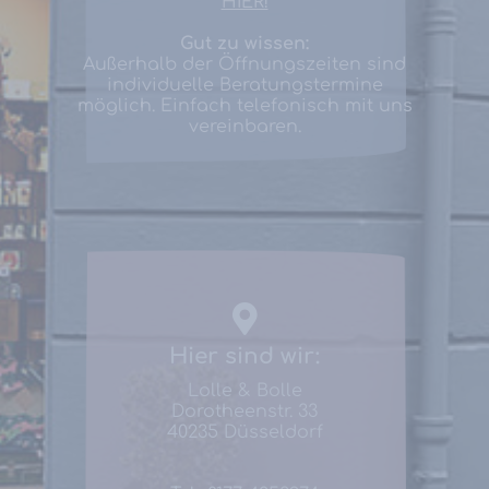
HIER!
Gut zu wissen:
Außerhalb der Öffnungszeiten sind
individuelle Beratungs­termine
möglich. Einfach telefonisch mit uns
vereinbaren.
Hier sind wir:
Lolle & Bolle
Dorotheenstr. 33
40235 Düsseldorf