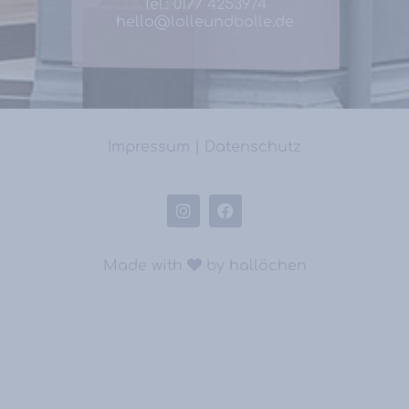
Tel.:
0177 4253974
hello@lolleundbolle.de
Impressum
|
Datenschutz
Made with
by
hallöchen